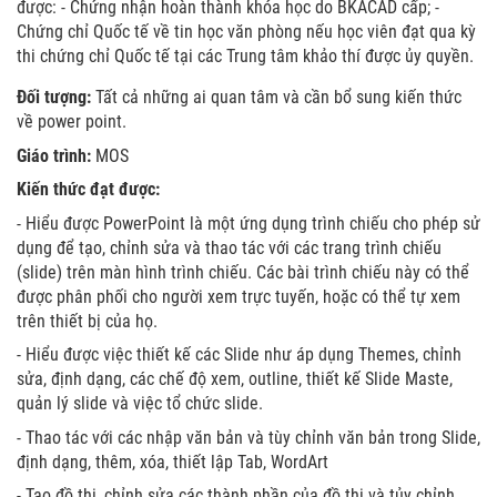
được: - Chứng nhận hoàn thành khóa học do BKACAD cấp; -
Chứng chỉ Quốc tế về tin học văn phòng nếu học viên đạt qua kỳ
thi chứng chỉ Quốc tế tại các Trung tâm khảo thí được ủy quyền.
Đối tượng:
Tất cả những ai quan tâm và cần bổ sung kiến thức
về power point.
Giáo trình:
MOS
Kiến thức đạt được:
- Hiểu được PowerPoint là một ứng dụng trình chiếu cho phép sử
dụng để tạo, chỉnh sửa và thao tác với các trang trình chiếu
(slide) trên màn hình trình chiếu. Các bài trình chiếu này có thể
được phân phối cho người xem trực tuyến, hoặc có thể tự xem
trên thiết bị của họ.
- Hiểu được việc thiết kế các Slide như áp dụng Themes, chỉnh
sửa, định dạng, các chế độ xem, outline, thiết kế Slide Maste,
quản lý slide và việc tổ chức slide.
- Thao tác với các nhập văn bản và tùy chỉnh văn bản trong Slide,
định dạng, thêm, xóa, thiết lập Tab, WordArt
- Tạo đồ thi, chỉnh sửa các thành phần của đồ thị và tủy chỉnh