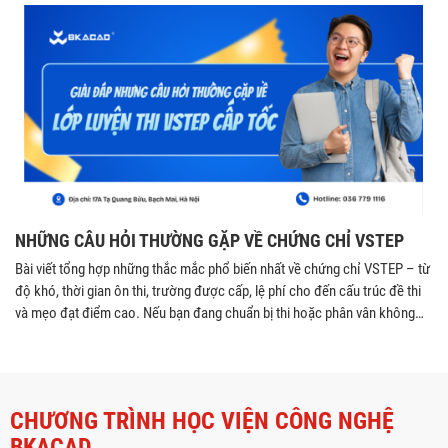
NHỮNG CÂU HỎI THƯỜNG GẶP VỀ CHỨNG CHỈ VSTEP
Bài viết tổng hợp những thắc mắc phổ biến nhất về chứng chỉ VSTEP – từ
độ khó, thời gian ôn thi, trường được cấp, lệ phí cho đến cấu trúc đề thi
và mẹo đạt điểm cao. Nếu bạn đang chuẩn bị thi hoặc phân vân không
biết bắt đầu từ đâu, đây là bài viết giúp bạn hiểu nhanh – đúng – đủ về
VSTEP chỉ trong vài phút.
CHƯƠNG TRÌNH HỌC VIỆN CÔNG NGHỆ
BKACAD