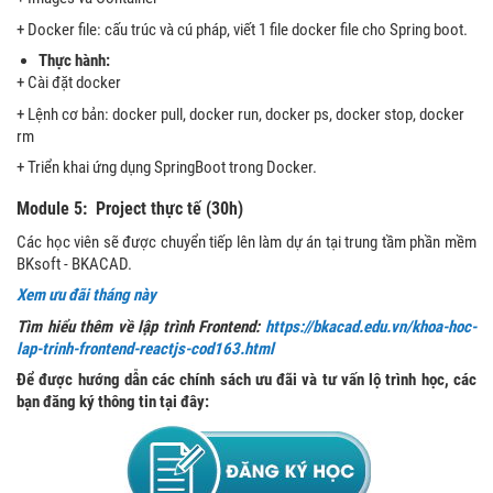
+ Docker file: cấu trúc và cú pháp, viết 1 file docker file cho Spring boot.
Thực hành:
+ Cài đặt docker
+ Lệnh cơ bản: docker pull, docker run, docker ps, docker stop, docker
rm
+ Triển khai ứng dụng SpringBoot trong Docker.
Module 5: Project thực tế (30h)
Các học viên sẽ được chuyển tiếp lên làm dự án tại trung tầm phần mềm
BKsoft - BKACAD.
Xem ưu đãi tháng này
Tìm hiểu thêm về lập trình Frontend:
https://bkacad.edu.vn/khoa-hoc-
lap-trinh-frontend-reactjs-cod163.html
Để được hướng dẫn các chính sách ưu đãi và tư vấn lộ trình học, các
bạn đăng ký thông tin tại đây: