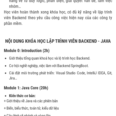
năng về tư duy logic, phản biện, giải quyết vấn đề, làm việc
nhóm…
Học viên hoàn thành xong khóa học, có đủ kỹ năng về lập trình
viên Backend theo yêu cầu công việc hiện nay của các công ty
phần mềm.
NỘI DUNG KHÓA HỌC LẬP TRÌNH VIÊN BACKEND - JAVA
Module 0: Introduction (2h)
Giới thiệu tổng quan khoá học và lộ trình học Backend.
Cơ hội nghề nghiệp, việc làm với Backend SpringBoot.
Cài đặt môi trường phát triển: Visual Studio Code, IntelliJ IDEA, Git,
Jira…
Module 1: Java Core (20h)
Kiến thức cơ bản:
+ Giới thiệu về Java và các phiên bản
+ Biến, biểu thức, toán tử, kiểu dữ liệu
+ Câu lệnh rẽ nhánh và vòng lặp