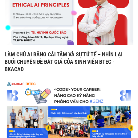
LÀM CHỦ AI BẰNG CÁI TÂM VÀ SỰ TỬ TẾ – NHÌN LẠI
BUỔI CHUYÊN ĐỀ ĐẮT GIÁ CỦA SINH VIÊN BTEC -
BKACAD