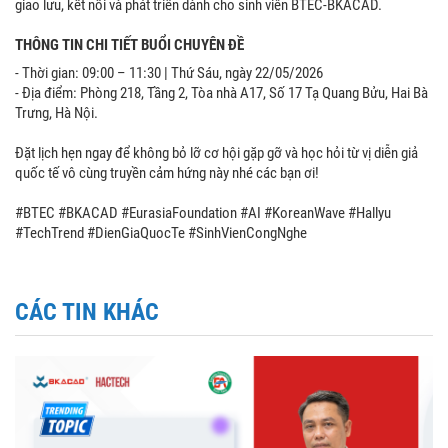
giao lưu, kết nối và phát triển dành cho sinh viên BTEC-BKACAD.
THÔNG TIN CHI TIẾT BUỔI CHUYÊN ĐỀ
- Thời gian: 09:00 – 11:30 | Thứ Sáu, ngày 22/05/2026
- Địa điểm: Phòng 218, Tầng 2, Tòa nhà A17, Số 17 Tạ Quang Bửu, Hai Bà
Trưng, Hà Nội.
Đặt lịch hẹn ngay để không bỏ lỡ cơ hội gặp gỡ và học hỏi từ vị diễn giả
quốc tế vô cùng truyền cảm hứng này nhé các bạn ơi!
#BTEC #BKACAD #EurasiaFoundation #AI #KoreanWave #Hallyu
#TechTrend #DienGiaQuocTe #SinhVienCongNghe
CÁC TIN KHÁC