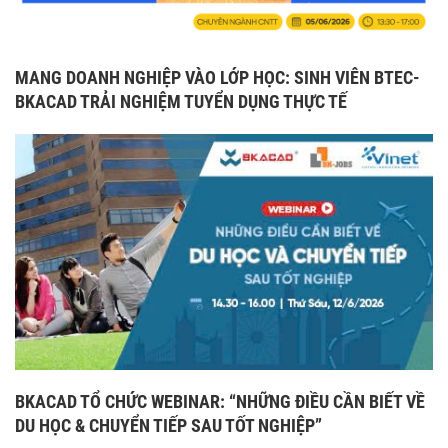
MANG DOANH NGHIỆP VÀO LỚP HỌC: SINH VIÊN BTEC-
BKACAD TRẢI NGHIỆM TUYỂN DỤNG THỰC TẾ
BKACAD TỔ CHỨC WEBINAR: “NHỮNG ĐIỀU CẦN BIẾT VỀ
DU HỌC & CHUYỂN TIẾP SAU TỐT NGHIỆP”