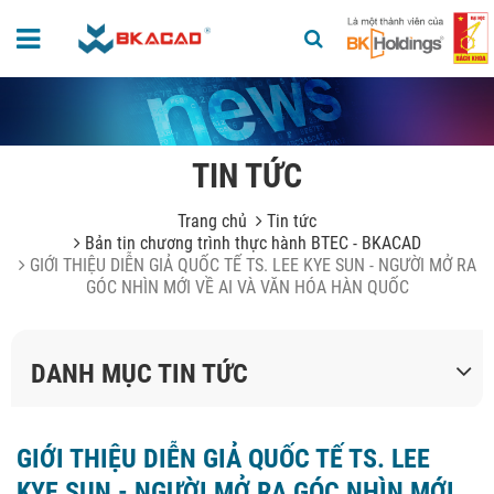
TIN TỨC
Trang chủ
Tin tức
Bản tin chương trình thực hành BTEC - BKACAD
GIỚI THIỆU DIỄN GIẢ QUỐC TẾ TS. LEE KYE SUN - NGƯỜI MỞ RA
GÓC NHÌN MỚI VỀ AI VÀ VĂN HÓA HÀN QUỐC
DANH MỤC TIN TỨC
GIỚI THIỆU DIỄN GIẢ QUỐC TẾ TS. LEE
KYE SUN - NGƯỜI MỞ RA GÓC NHÌN MỚI