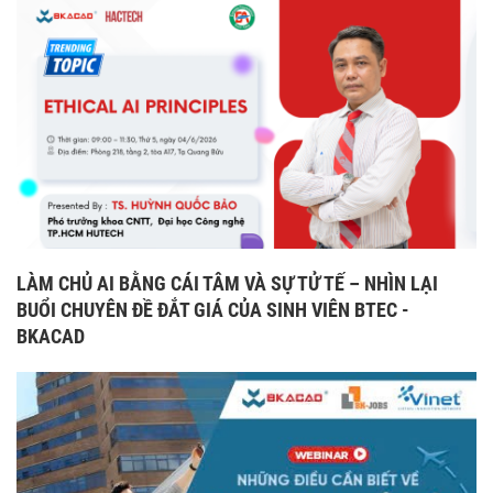
LÀM CHỦ AI BẰNG CÁI TÂM VÀ SỰ TỬ TẾ – NHÌN LẠI
BUỔI CHUYÊN ĐỀ ĐẮT GIÁ CỦA SINH VIÊN BTEC -
BKACAD