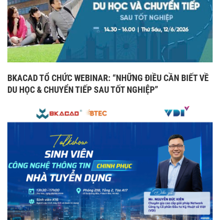
BKACAD TỔ CHỨC WEBINAR: “NHỮNG ĐIỀU CẦN BIẾT VỀ
DU HỌC & CHUYỂN TIẾP SAU TỐT NGHIỆP”