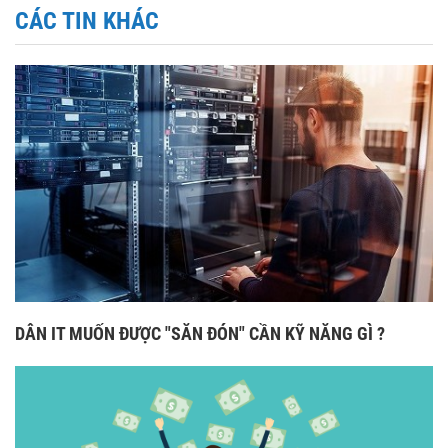
CÁC TIN KHÁC
DÂN IT MUỐN ĐƯỢC "SĂN ĐÓN" CẦN KỸ NĂNG GÌ ?