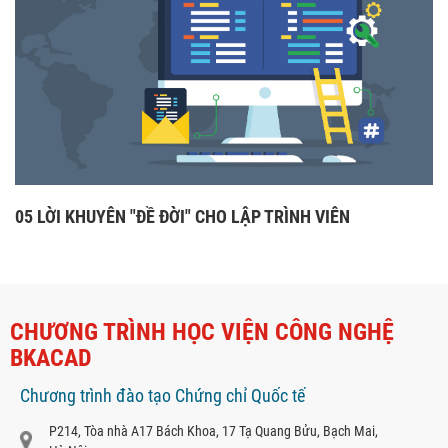
05 LỜI KHUYÊN "ĐỀ ĐỜI" CHO LẬP TRÌNH VIÊN
CHƯƠNG TRÌNH HỌC VIỆN CÔNG NGHỆ
BKACAD
Chương trình đào tạo Chứng chỉ Quốc tế
P214, Tòa nhà A17 Bách Khoa, 17 Tạ Quang Bửu, Bạch Mai,