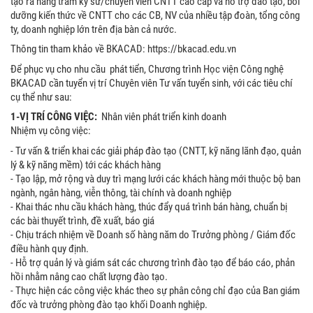
tạo ra hàng trăm kỹ sư/chuyên viên CNTT cao cấp và hỗ trợ đào tạo, bồi
dưỡng kiến thức về CNTT cho các CB, NV của nhiều tập đoàn, tổng công
ty, doanh nghiệp lớn trên địa bàn cả nước.
Thông tin tham khảo về BKACAD: https://bkacad.edu.vn
Để phục vụ cho nhu cầu phát tiển, Chương trình Học viện Công nghệ
BKACAD cần tuyển vị trí Chuyên viên Tư vấn tuyển sinh, với các tiêu chí
cụ thể như sau:
1-VỊ TRÍ CÔNG VIỆC:
Nhân viên phát triển kinh doanh
Nhiệm vụ công việc:
- Tư vấn & triển khai các giải pháp đào tạo (CNTT, kỹ năng lãnh đạo, quản
lý & kỹ năng mềm) tới các khách hàng
- Tạo lập, mở rộng và duy trì mạng lưới các khách hàng mới thuộc bộ ban
ngành, ngân hàng, viễn thông, tài chính và doanh nghiệp
- Khai thác nhu cầu khách hàng, thúc đẩy quá trình bán hàng, chuẩn bị
các bài thuyết trình, đề xuất, báo giá
- Chịu trách nhiệm về Doanh số hàng năm do Trưởng phòng / Giám đốc
điều hành quy định.
- Hỗ trợ quản lý và giám sát các chương trình đào tạo để báo cáo, phản
hồi nhằm nâng cao chất lượng đào tạo.
- Thực hiện các công việc khác theo sự phân công chỉ đạo của Ban giám
đốc và trưởng phòng đào tạo khối Doanh nghiệp.