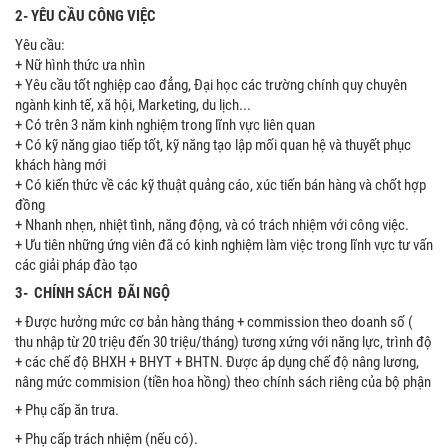
2- YÊU CẦU CÔNG VIỆC
Yêu cầu:
+ Nữ hình thức ưa nhìn
+ Yêu cầu tốt nghiệp cao đẳng, Đại học các trường chính quy chuyên
ngành kinh tế, xã hội, Marketing, du lịch...
+ Có trên 3 năm kinh nghiệm trong lĩnh vực liên quan
+ Có kỹ năng giao tiếp tốt, kỹ năng tạo lập mối quan hệ và thuyết phục
khách hàng mới
+ Có kiến thức về các kỹ thuật quảng cáo, xúc tiến bán hàng và chốt hợp
đồng
+ Nhanh nhẹn, nhiệt tình, năng động, và có trách nhiệm với công việc.
+ Ưu tiên những ứng viên đã có kinh nghiệm làm việc trong lĩnh vực tư vấn
các giải pháp đào tạo
3- CHÍNH SÁCH ĐÃI NGỘ
+ Được hưởng mức cơ bản hàng tháng + commission theo doanh số (
thu nhập từ 20 triệu đến 30 triệu/tháng) tương xứng với năng lực, trình độ
+ các chế độ BHXH + BHYT + BHTN. Được áp dụng chế độ nâng lương,
nâng mức commision (tiền hoa hồng) theo chính sách riêng của bộ phận
+ Phụ cấp ăn trưa.
+ Phụ cấp trách nhiệm (nếu có).