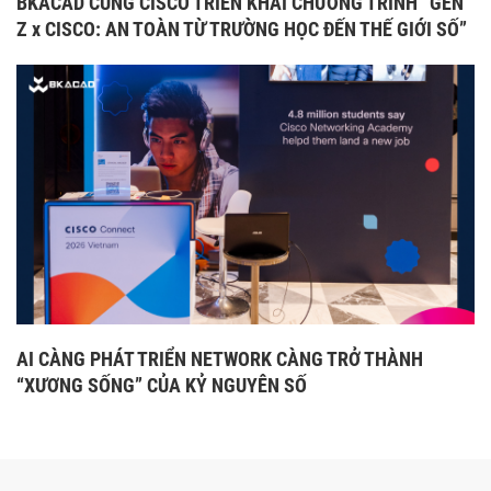
BKACAD CÙNG CISCO TRIỂN KHAI CHƯƠNG TRÌNH “GEN
Z x CISCO: AN TOÀN TỪ TRƯỜNG HỌC ĐẾN THẾ GIỚI SỐ”
AI CÀNG PHÁT TRIỂN NETWORK CÀNG TRỞ THÀNH
“XƯƠNG SỐNG” CỦA KỶ NGUYÊN SỐ