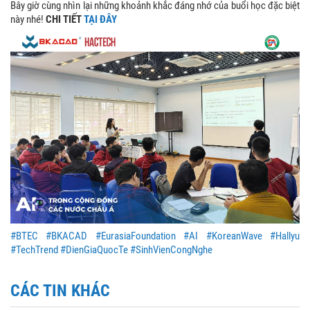
Bây giờ cùng nhìn lại những khoảnh khắc đáng nhớ của buổi học đặc biệt
này nhé!
CHI TIẾT
TẠI ĐÂY
#BTEC
#BKACAD
#EurasiaFoundation
#AI
#KoreanWave
#Hallyu
#TechTrend
#DienGiaQuocTe
#SinhVienCongNghe
CÁC TIN KHÁC