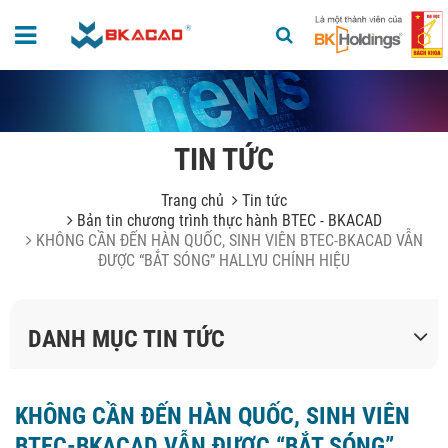
TIN TỨC
Trang chủ
Tin tức
Bản tin chương trình thực hành BTEC - BKACAD
KHÔNG CẦN ĐẾN HÀN QUỐC, SINH VIÊN BTEC-BKACAD VẪN
ĐƯỢC “BẮT SÓNG” HALLYU CHÍNH HIỆU
DANH MỤC TIN TỨC
KHÔNG CẦN ĐẾN HÀN QUỐC, SINH VIÊN
BTEC-BKACAD VẪN ĐƯỢC “BẮT SÓNG”