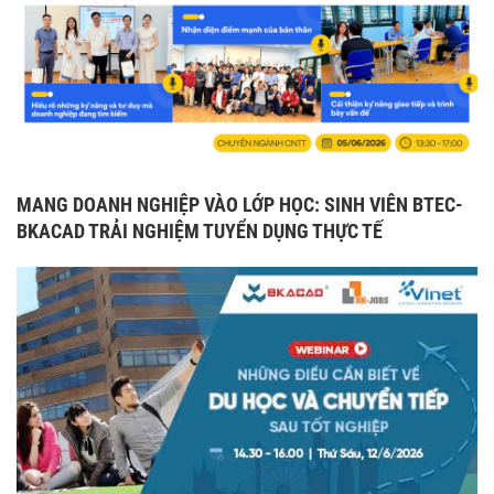
MANG DOANH NGHIỆP VÀO LỚP HỌC: SINH VIÊN BTEC-
BKACAD TRẢI NGHIỆM TUYỂN DỤNG THỰC TẾ