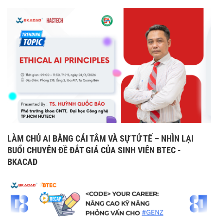
LÀM CHỦ AI BẰNG CÁI TÂM VÀ SỰ TỬ TẾ – NHÌN LẠI
BUỔI CHUYÊN ĐỀ ĐẮT GIÁ CỦA SINH VIÊN BTEC -
BKACAD