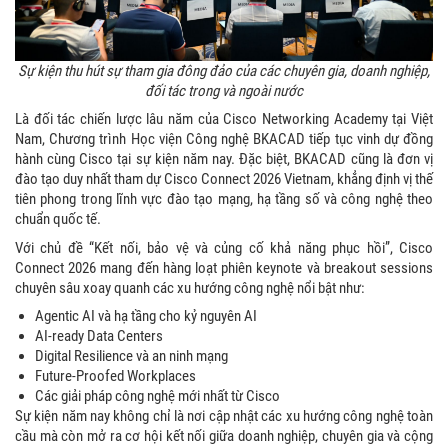
Sự kiện thu hút sự tham gia đông đảo của các chuyên gia, doanh nghiệp,
đối tác trong và ngoài nước
Là đối tác chiến lược lâu năm của Cisco Networking Academy tại Việt
Nam, Chương trình Học viện Công nghệ BKACAD tiếp tục vinh dự đồng
hành cùng Cisco tại sự kiện năm nay. Đặc biệt, BKACAD cũng là đơn vị
đào tạo duy nhất tham dự Cisco Connect 2026 Vietnam, khẳng định vị thế
tiên phong trong lĩnh vực đào tạo mạng, hạ tầng số và công nghệ theo
chuẩn quốc tế.
Với chủ đề “Kết nối, bảo vệ và củng cố khả năng phục hồi”, Cisco
Connect 2026 mang đến hàng loạt phiên keynote và breakout sessions
chuyên sâu xoay quanh các xu hướng công nghệ nổi bật như:
Agentic AI và hạ tầng cho kỷ nguyên AI
AI-ready Data Centers
Digital Resilience và an ninh mạng
Future-Proofed Workplaces
Các giải pháp công nghệ mới nhất từ Cisco
Sự kiện năm nay không chỉ là nơi cập nhật các xu hướng công nghệ toàn
cầu mà còn mở ra cơ hội kết nối giữa doanh nghiệp, chuyên gia và cộng