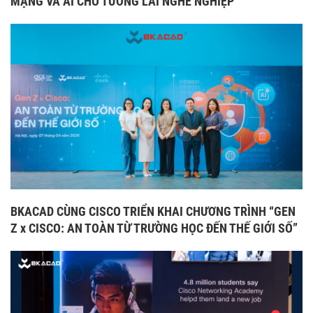
MẠNG VÀ AI CHO TƯƠNG LAI NGHỀ NGHIỆP
BKACAD CÙNG CISCO TRIỂN KHAI CHƯƠNG TRÌNH “GEN
Z x CISCO: AN TOÀN TỪ TRƯỜNG HỌC ĐẾN THẾ GIỚI SỐ”