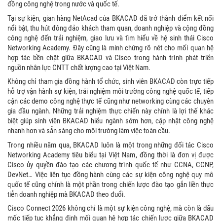
đồng công nghệ trong nước và quốc tế.
Tại sự kiện, gian hàng NetAcad của BKACAD đã trở thành điểm kết nối
nổi bật, thu hút đông đảo khách tham quan, doanh nghiệp và cộng đồng
công nghệ đến trải nghiệm, giao lưu và tìm hiểu về hệ sinh thái Cisco
Networking Academy. Đây cũng là minh chứng rõ nét cho mối quan hệ
hợp tác bền chặt giữa BKACAD và Cisco trong hành trình phát triển
nguồn nhân lực CNTT chất lượng cao tại Việt Nam.
Không chỉ tham gia đồng hành tổ chức, sinh viên BKACAD còn trực tiếp
hỗ trợ vận hành sự kiện, trải nghiệm môi trường công nghệ quốc tế, tiếp
cận các demo công nghệ thực tế cũng như networking cùng các chuyên
gia đầu ngành. Những trải nghiệm thực chiến này chính là lợi thế khác
biệt giúp sinh viên BKACAD hiểu ngành sớm hơn, cập nhật công nghệ
nhanh hơn và sẵn sàng cho môi trường làm việc toàn cầu.
Trong nhiều năm qua, BKACAD luôn là một trong những đối tác Cisco
Networking Academy tiêu biểu tại Việt Nam, đồng thời là đơn vị được
Cisco ủy quyền đào tạo các chương trình quốc tế như CCNA, CCNP,
DevNet… Việc liên tục đồng hành cùng các sự kiện công nghệ quy mô
quốc tế cũng chính là một phần trong chiến lược đào tạo gắn liền thực
tiễn doanh nghiệp mà BKACAD theo đuổi.
Cisco Connect 2026 không chỉ là một sự kiện công nghệ, mà còn là dấu
mốc tiếp tục khẳng định mối quan hệ hợp tác chiến lược giữa BKACAD